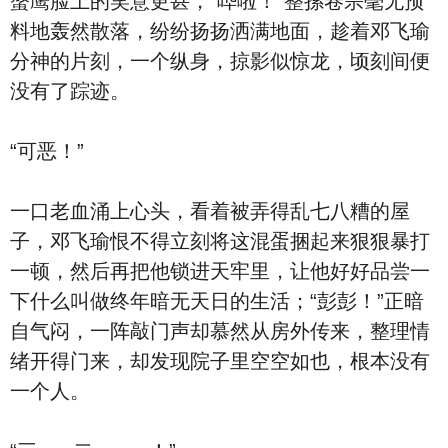
螯鹰脸上的笑意更甚，“哗啦！”整摞卷宗毫无预
料地轰然散落，纷纷扬扬洒满地面，趁着邓飞瑜
分神的片刻，一个纵身，掠影似惊龙，顷刻间便
没有了踪迹。
“可恶！”
一口老血涌上心头，看着被弄得乱七八糟的屋
子，邓飞瑜恨不得立刻将这混蛋捆起来狠狠暴打
一顿，然后再把他锁进天牢里，让他好好品尝一
下什么叫做终年暗无天日的生活；“彭彭！”正暗
自气闷，一阵敲门声却慕然从房外传来，整理情
绪开得门来，却发现院子里空空如也，根本没有
一个人。