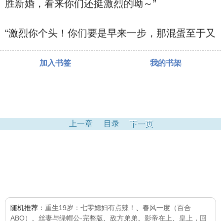
胜新婚，看来你们还挺激烈的呦～”
“激烈你个头！你们要是早来一步，那混蛋至于又
加入书签
我的书架
上一章
目录
下一页
随机推荐：
重生19岁：七零媳妇有点辣！
、
春风一度（百合
ABO）
、
丝妻与绿帽公-完整版
、
敌方弟弟
、
影帝在上
、
皇上，回