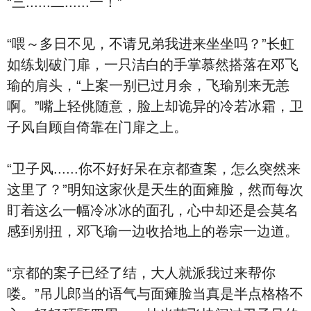
“三......二......一！”
“喂～多日不见，不请兄弟我进来坐坐吗？”长虹
如练划破门扉，一只洁白的手掌慕然搭落在邓飞
瑜的肩头，“上案一别已过月余，飞瑜别来无恙
啊。”嘴上轻佻随意，脸上却诡异的冷若冰霜，卫
子风自顾自倚靠在门扉之上。
“卫子风......你不好好呆在京都查案，怎么突然来
这里了？”明知这家伙是天生的面瘫脸，然而每次
盯着这么一幅冷冰冰的面孔，心中却还是会莫名
感到别扭，邓飞瑜一边收拾地上的卷宗一边道。
“京都的案子已经了结，大人就派我过来帮你
喽。”吊儿郎当的语气与面瘫脸当真是半点格格不