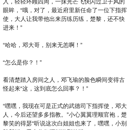
入，轻轻环顾四周，一抹光芒飞快闪过卫子风的
眼眸，“哦，对了，最近府里新任命了一位下指挥
使，大人让我带他出来历练历练，楚黎，还不快
进来！”
“哈哈，邓大哥，别来无恙啊！”
“怎么是你？！”
看清楚踏入房间之人，邓飞瑜的脸色瞬间变得古
怪起来“这，这到底怎么回事？！”
“嘿嘿，我现在可是正式的武德司下指挥使，邓大
人，今后还望多多指教。”小心翼翼理顺官袍，楚
黎笑的得瑟“听说这次白姐姐也来了，嘿嘿，小别