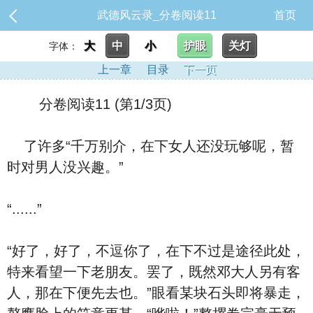
武德风云录_分卷阅读11
首页
大
中
小
护眼
关灯
字体：
上一章
目录
下一页
分卷阅读11 (第1/3页)
了许多“千万别介，在下女人还没玩够呢，暂
时对男人没兴趣。”
“......”
“好了，好了，不逗你了，在下不过是途径此处，
特来看望一下老朋友。罢了，既然邓大人另有客
人，那在下便先去也。”眼看某块石头即将暴走，