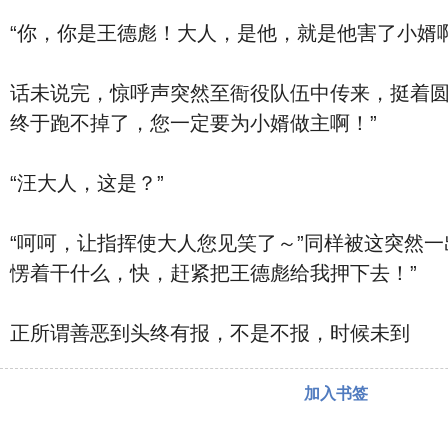
“你，你是王德彪！大人，是他，就是他害了小婿啊
话未说完，惊呼声突然至衙役队伍中传来，挺着圆
终于跑不掉了，您一定要为小婿做主啊！”
“汪大人，这是？”
“呵呵，让指挥使大人您见笑了～”同样被这突然
愣着干什么，快，赶紧把王德彪给我押下去！”
正所谓善恶到头终有报，不是不报，时候未到
加入书签