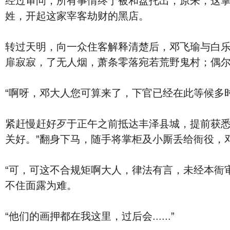
经过审问，所有事情终于被和盘托出，原来，这
姓，开起这家宰客劫财的黑店。
转过天明，向一众住客解释清楚后，邓飞瑜与白
扉寂寂，了无人烟，萧条零落宛若荒野鬼村；偶
“啊呀，邓大人您可算来了，下官已经在此等候多时
紧赶慢赶好歹于正午之前抵达丰泽县城，提前获悉
关好。”翻身下马，随手将掌柜及小厮丢给衙役，
“可，可这不合规矩啊大人，律法有言，未经本衙
不住面露为难。
“他们的画押都在我这里，过后会......”