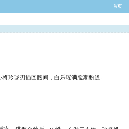
首页
心将玲珑刃插回腰间，白乐瑶满脸期盼道。