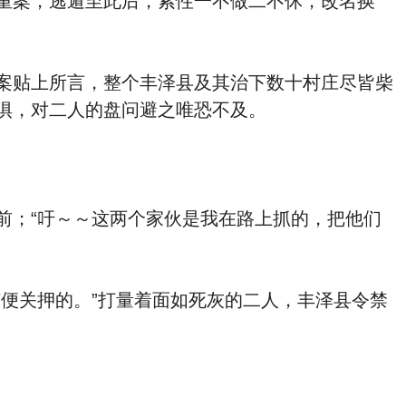
重案，逃遁至此后，索性一不做二不休，改名换
案贴上所言，整个丰泽县及其治下数十村庄尽皆柴
惧，对二人的盘问避之唯恐不及。
前；“吁～～这两个家伙是我在路上抓的，把他们
便关押的。”打量着面如死灰的二人，丰泽县令禁