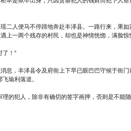
掌柜本是狱卒出身，只因贪慕犯人的钱财而犯下人命
乐瑶二人便马不停蹄地奔赴丰泽县。一路行来，果如
尔遇上一两个残存的村民，却也是神情恍惚，满脸惊
了！”
消息，丰泽县令及府衙上下早已眼巴巴守候于衙门
邓飞瑜利落道。
审理的犯人，除非有确切的签字画押，否则是不能随