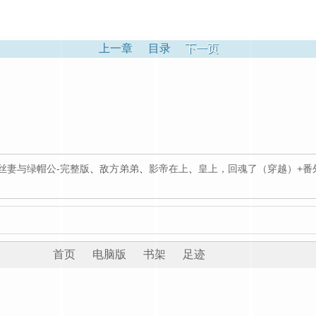
上一章
目录
下一页
丝妻与绿帽公-完整版
、
敌方弟弟
、
影帝在上
、
皇上，回魂了（穿越）+番
）
首页
电脑版
书架
足迹