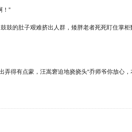
！”
鼓鼓的肚子艰难挤出人群，矮胖老者死死盯住掌柜
一出弄得有点蒙，汪嵩窘迫地挠挠头“乔师爷你放心