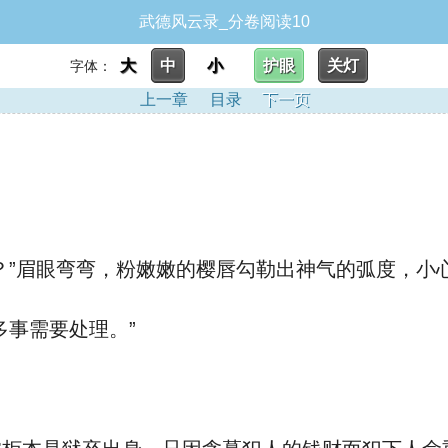
武德风云录_分卷阅读10
大
中
小
护眼
关灯
字体：
上一章
目录
下一页
？”眉眼弯弯，粉嫩嫩的樱唇勾勒出神气的弧度，小
多事需要处理。”