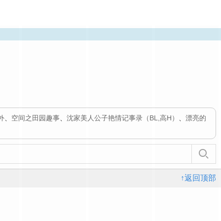
外
、
空间之田园趣事
、
沈家美人公子艳情记事录（BL,高H）
、
漂亮的
↑返回顶部