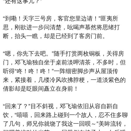
“还有这事儿？”
“到嘞！天字三号房，客官您里边请！”匪夷所
思，刚欲进一步问清楚，吆喝声慕然将思绪打
断，抬头一瞧，却是已经到了客房门前。
“嗯，你先下去吧。”随手打赏两枚铜板，关得房
门，邓飞瑜独自坐于桌前淡呷清茶，不多时，但
听得“咚！咚！咚！”一阵细密脚步声从屋顶传
来，紧接着，几缕冷风吹拂脖梗，一道淡紫色的
倩影却是眨眼间矗立在身前！
“回来了？”目不斜视，邓飞瑜依旧从容自斟自
饮，“嘻嘻，回来路上碰到一个故人，忍不住多聊
了几句，师兄你就饶了我这一回呗～”美眸流转，