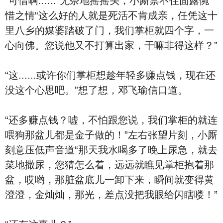
“可惜啊......”无奈地摇摇头，小厮禁不住面露惋
惜之情“这么好的人就是死活不肯成亲，任凭这十
里八乡的媒婆踏破了门，我们掌柜就四个字，一
心向佛。您说他又不打算出家，干嘛非得这样？”
“这......或许你们掌柜想趁年轻多赚点钱，现在还
没这个心思吧。”想了想，邓飞瑜信口道。
“还多赚点钱？嘘，不怕跟您说，我们掌柜的就连
喂狗那盆儿都是金子做的！”左右张望片刻，小厮
刻意压低声音道“那天我水喝多了晚上尿急，就去
菜地撒尿，您猜怎么着，远远就瞧见掌柜抱着那
盆，哎哟，那脏盆底儿一卸下来，瞬间就变得黄
澄澄，金灿灿，那光，差点没把我眼给闪瞎喽！”