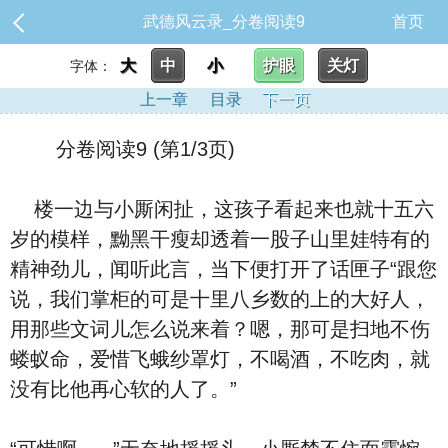
武德风云录_分卷阅读9
首页
大
中
小
护眼
关灯
字体：
上一章
目录
下一页
分卷阅读9 (第1/3页)
楼一边与小厮闲扯，这孩子看起来也就十五六
岁的模样，黝黑干瘦却透着一股子山里娃特有的
精神劲儿，闻听此言，当下便打开了话匣子“跟您
说，我们掌柜的可是十里八乡数的上的大好人，
用那些文词儿怎么说来着？嗯，那可是扫地不伤
蝼蚁命，爱惜飞蛾纱罩灯，不喝酒，不吃肉，就
没有比他再心软的人了。”