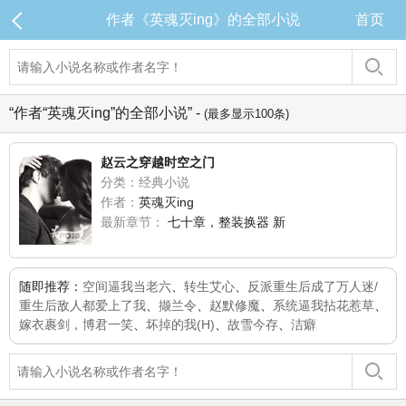
作者《英魂灭ing》的全部小说
首页
“作者“英魂灭ing”的全部小说” -
(最多显示100条)
赵云之穿越时空之门
分类：经典小说
作者：
英魂灭ing
最新章节：
七十章，整装换器 新
随即推荐：
空间逼我当老六
、
转生艾心
、
反派重生后成了万人迷/
重生后敌人都爱上了我
、
撷兰令
、
赵默修魔
、
系统逼我拈花惹草
、
嫁衣裹剑，博君一笑
、
坏掉的我(H)
、
故雪今存
、
洁癖