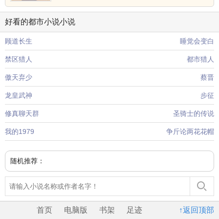
好看的都市小说小说
顾道长生
睡觉会变白
禁区猎人
都市猎人
傲天弃少
蔡晋
龙皇武神
步征
修真聊天群
圣骑士的传说
我的1979
争斤论两花花帽
随机推荐：
首页
电脑版
书架
足迹
↑返回顶部