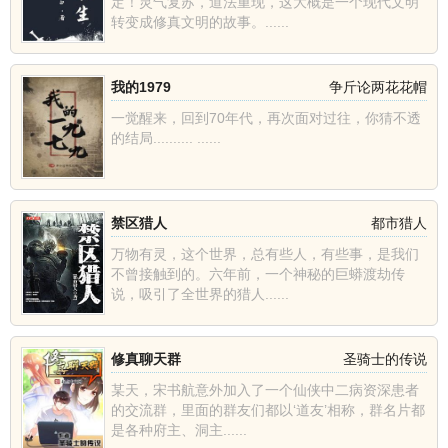
定！灵气复苏，道法重现，这大概是一个现代文明
转变成修真文明的故事。......
我的1979
争斤论两花花帽
一觉醒来，回到70年代，再次面对过往，你猜不透
的结局.......... ......
禁区猎人
都市猎人
万物有灵，这个世界，总有些人，有些事，是我们
不曾接触到的。六年前，一个神秘的巨蟒渡劫传
说，吸引了全世界的猎人......
修真聊天群
圣骑士的传说
某天，宋书航意外加入了一个仙侠中二病资深患者
的交流群，里面的群友们都以‘道友’相称，群名片都
是各种府主、洞主......