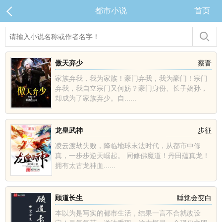
都市小说
首页
傲天弃少
蔡晋
家族弃我，我为家族！豪门弃我，我为豪门！宗门
弃我，我自立宗门又何妨？豪门身份、长子嫡孙，
却成为了家族弃少。自......
龙皇武神
步征
凌云渡劫失败，降临地球末法时代，从都市中修
真，一步步逆天崛起。 同修佛魔道！丹田蕴真龙！
拥有太古龙神血......
顾道长生
睡觉会变白
本以为是写实的都市生活，结果一言不合就改设