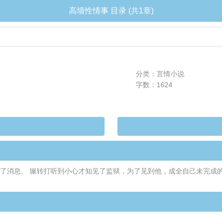
高墙性情事 目录 (共1章)
分类：言情小说
字数：1624
了消息。 辗转打听到小心才知见了监狱，为了见到他，成全自己未完成