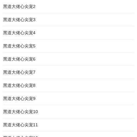
黑道大佬心尖宠2
黑道大佬心尖宠3
黑道大佬心尖宠4
黑道大佬心尖宠5
黑道大佬心尖宠6
黑道大佬心尖宠7
黑道大佬心尖宠8
黑道大佬心尖宠9
黑道大佬心尖宠10
黑道大佬心尖宠11