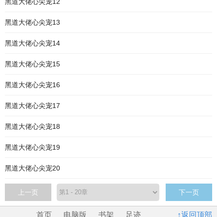
黑道大佬心尖宠12
黑道大佬心尖宠13
黑道大佬心尖宠14
黑道大佬心尖宠15
黑道大佬心尖宠16
黑道大佬心尖宠17
黑道大佬心尖宠18
黑道大佬心尖宠19
黑道大佬心尖宠20
上一页
下一页
首页
电脑版
书架
足迹
↑返回顶部