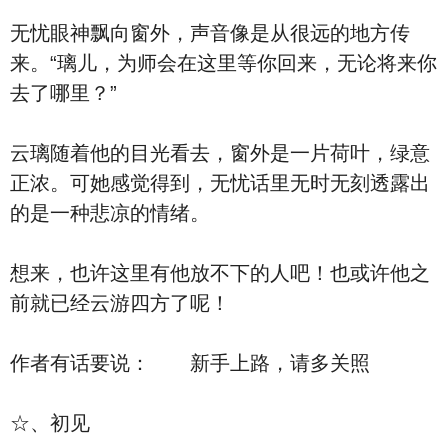
无忧眼神飘向窗外，声音像是从很远的地方传
来。“璃儿，为师会在这里等你回来，无论将来你
去了哪里？”
云璃随着他的目光看去，窗外是一片荷叶，绿意
正浓。可她感觉得到，无忧话里无时无刻透露出
的是一种悲凉的情绪。
想来，也许这里有他放不下的人吧！也或许他之
前就已经云游四方了呢！
作者有话要说： 新手上路，请多关照
☆、初见