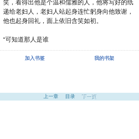
笑，看得出他是个温和儒雅的人，他将写好的纸
递给老妇人，老妇人站起身连忙躬身向他致谢，
他也起身回礼，面上依旧含笑如初。
“可知道那人是谁
加入书签
我的书架
上一章
目录
下一页