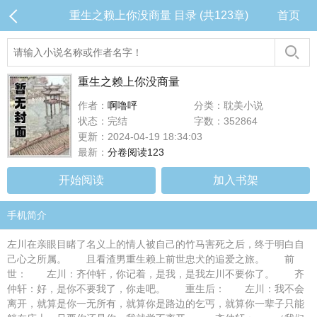
重生之赖上你没商量 目录 (共123章)
首页
重生之赖上你没商量
作者：
啊噜呯
分类：耽美小说
状态：完结
字数：352864
更新：2024-04-19 18:34:03
最新：
分卷阅读123
开始阅读
加入书架
手机简介
左川在亲眼目睹了名义上的情人被自己的竹马害死之后，终于明白自
己心之所属。 且看渣男重生赖上前世忠犬的追爱之旅。 前
世： 左川：齐仲轩，你记着，是我，是我左川不要你了。 齐
仲轩：好，是你不要我了，你走吧。 重生后： 左川：我不会
离开，就算是你一无所有，就算你是路边的乞丐，就算你一辈子只能