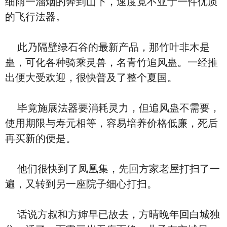
细雨一溜烟的奔到山下，速度竟不亚于一件优质
的飞行法器。
此乃隔壁绿石谷的最新产品，那竹叶非木是
蛊，可化各种骑乘灵兽，名青竹追风蛊。一经推
出便大受欢迎，很快普及了整个夏国。
毕竟施展法器要消耗灵力，但追风蛊不需要，
使用期限与寿元相等，容易培养价格低廉，死后
再买新的便是。
他们很快到了凤凰集，先回方家老屋打扫了一
遍，又转到另一座院子细心打扫。
话说方叔和方婶早已故去，方晴晚年回白城独