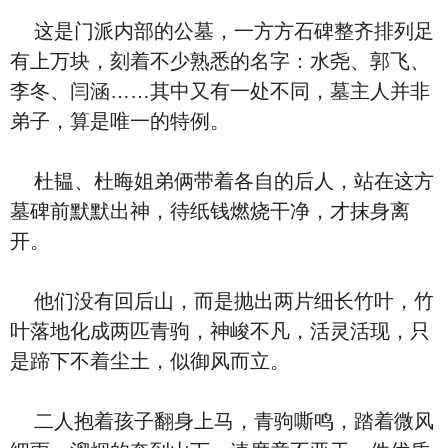
这是门派内部的公墓，一方方石碑整齐排列足
有上万块，刻着不少熟悉的名字：水尧、郭飞、
李冬、闫涵……其中又有一处不同，墓主人并非
弟子，算是唯一的特例。
杜韫、杜晦姐弟俩带着各自的后人，站在这方
墓碑前默默出神，待纸钱燃烧干净，才抹身离
开。
他们没有回后山，而是抛出两片细长竹叶，竹
叶落地化成两匹青驹，神峻不凡，活灵活现，只
是蹄下不着尘土，似御风而立。
二人抱着孩子翻身上马，青驹嘶鸣，踏着微风