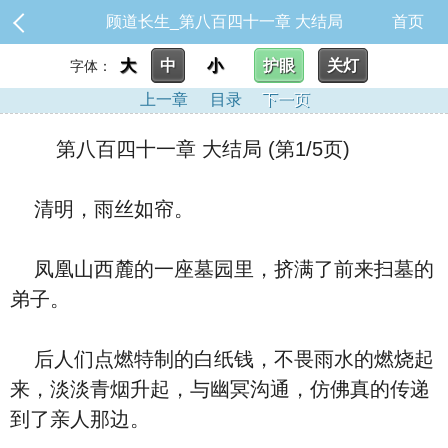
顾道长生_第八百四十一章 大结局
首页
大
中
小
护眼
关灯
字体：
上一章
目录
下一页
第八百四十一章 大结局 (第1/5页)
清明，雨丝如帘。
凤凰山西麓的一座墓园里，挤满了前来扫墓的
弟子。
后人们点燃特制的白纸钱，不畏雨水的燃烧起
来，淡淡青烟升起，与幽冥沟通，仿佛真的传递
到了亲人那边。